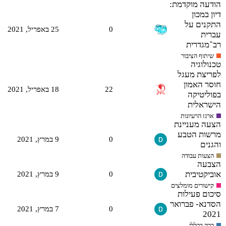
הודעה מוקדמת:
דיון במכון
התקנים על
0
25 באפריל,‏ 2021
עברית
רב־מגדרית
שיתוף הציבור
טכנולוגיה
לפריצת מעגל
חוסר האמון
22
18 באפריל,‏ 2021
בפוליטיקה
הישראלית
ארגז הרעיונות
הצעה מעניינת
מרשות הטבע
0
9 במרץ,‏ 2021
והגנים
הצעות עבודה
הצבעה
אוביקטיבית
0
9 במרץ,‏ 2021
קישורים מומלצים
סיכום פעילות
הסדנא- פברואר
0
7 במרץ,‏ 2021
2021
ככה בכללי