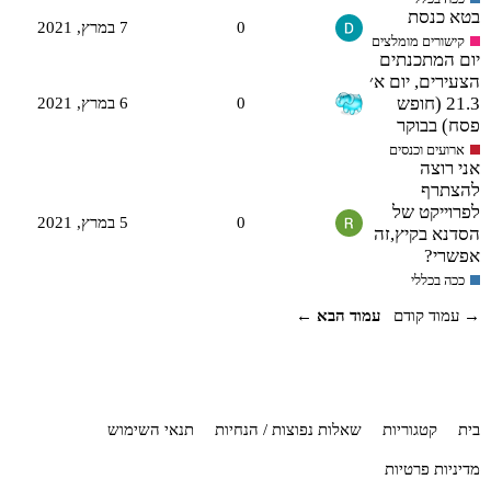
בטא כנסת
0
7 במרץ,‏ 2021
קישורים מומלצים
יום המתכנתים
הצעירים, יום א׳
21.3 (חופש
0
6 במרץ,‏ 2021
פסח) בבוקר
ארועים וכנסים
אני רוצה
להצתרף
לפרוייקט של
0
5 במרץ,‏ 2021
הסדנא בקיץ,זה
אפשרי?
ככה בכללי
→ עמוד קודם
עמוד הבא ←
בית
קטגוריות
שאלות נפוצות / הנחיות
תנאי השימוש
מדיניות פרטיות