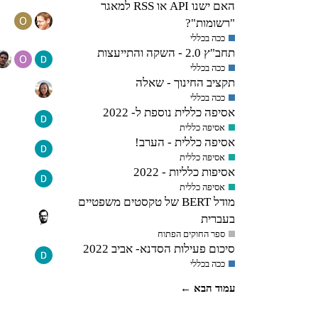
האם ישנו API או RSS למאגר
"רשומות"?‎
ככה בכללי
תחב"ץ 2.0 - השקה והתייעצות
ככה בכללי
תקציב החינוך - שאלה
ככה בכללי
אסיפה כללית נוספת ל- 2022
אסיפה כללית
אסיפה כללית - הערב!
אסיפה כללית
אסיפות כלליות - 2022
אסיפה כללית
מודל BERT של טקסטים משפטיים
בעברית
ספר החוקים הפתוח
סיכום פעילות הסדנא- אביב 2022
ככה בכללי
עמוד הבא ←