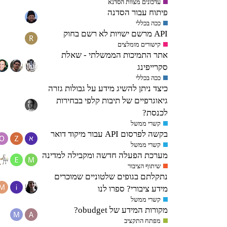
עדכונים מצוות הסדנא
פיתוח עבור הסדנה
ככה בכללי
API מרשם ישויות לא רשם בחוק
קישורים מומלצים
אתר התמיכות הממשלתי - שאלת
סקרייפינג
ככה בכללי
כיצד ניתן להשיג מידע על גבולות גזרה
גיאוגרפיים של תיבות קלפי בבחירות
לכנסת?
קשרי ממשל
בקשה לפרסום API עבור מיקוד דואר
קשרי ממשל
מערכת הפעלה חדשה ומקבילה למדינה
שיתוף הציבור
נתקלתם בגופים שלטוניים שמוכרים
מידע ציבורי? ספרו לנו
קשרי ממשל
מקורות המידע של obudget?
מפתח התקציב