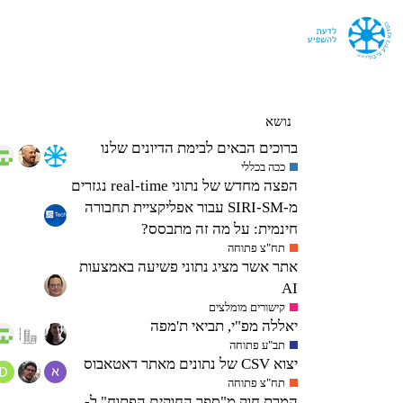
נושא
ברוכים הבאים לבימת הדיונים שלנו
ככה בכללי
הפצה מחדש של נתוני real-time נגזרים
מ-SIRI-SM עבור אפליקציית תחבורה
חינמית: על מה זה מתבסס?
תח"צ פתוחה
אתר אשר מציג נתוני פשיעה באמצעות
AI
קישורים מומלצים
יאללה מפ"י, תביאי ת'מפה
תב"ע פתוחה
יצוא CSV של נתונים מאתר דאטאבוס
תח"צ פתוחה
המרת חוק מ"ספר החוקים הפתוח" ל-