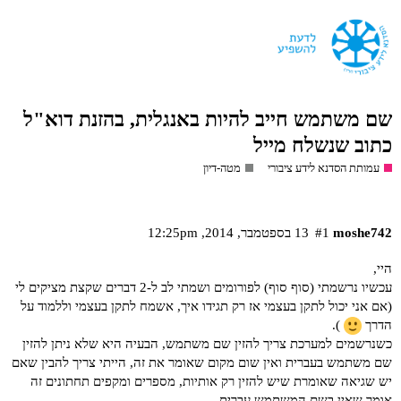
שם משתמש חייב להיות באנגלית, בהזנת דוא"ל
כתוב שנשלח מייל
עמותת הסדנא לידע ציבורי
מטה-דיון
moshe742
#1
13 בספטמבר,‏ 2014,‏ 12:25pm
היי,
עכשיו נרשמתי (סוף סוף) לפורומים ושמתי לב ל-2 דברים שקצת מציקים לי
(אם אני יכול לתקן בעצמי אז רק תגידו איך, אשמח לתקן בעצמי וללמוד על
הדרך
).
כשנרשמים למערכת צריך להזין שם משתמש, הבעיה היא שלא ניתן להזין
שם משתמש בעברית ואין שום מקום שאומר את זה, הייתי צריך להבין שאם
יש שגיאה שאומרת שיש להזין רק אותיות, מספרים ומקפים תחתונים זה
אומר שאין בשם המשתמש עברית…