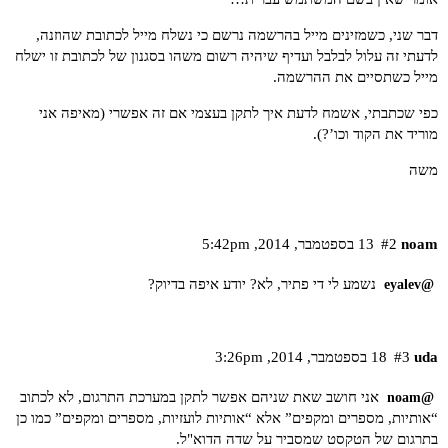
דבר שני, כשמזינים מייל בהרשמה נרשם כי נשלח מייל לכתובת שהוזנה,
לדעתי זה עלול לבלבל ועדיף שיהיה רשום משהו בסגנון של לכתובת זו ישלח
מייל כשתסיים את ההרשמה.
כפי שכתבתי, אשמח לדעת איך לתקן בעצמי אם זה אפשרי (מאיפה אני
מוריד את הקוד וכו’?).
משה
noam
#2
13 בספטמבר,‏ 2014,‏ 5:42pm
נשמע לי די פתיר, לא? יודע איפה בדיוק?
@eyalev
uda
#3
18 בספטמבר,‏ 2014,‏ 3:26pm
אני חושב שאת שניהם אפשר לתקן במערכת התרגום, לא לכתוב
@noam
“אותיות, מספרים ומקפים” אלא “אותיות לועזיות, מספרים ומקפים” כמו כן
בתרגום של הטקסט שמסביר על שדה הדוא"ל.