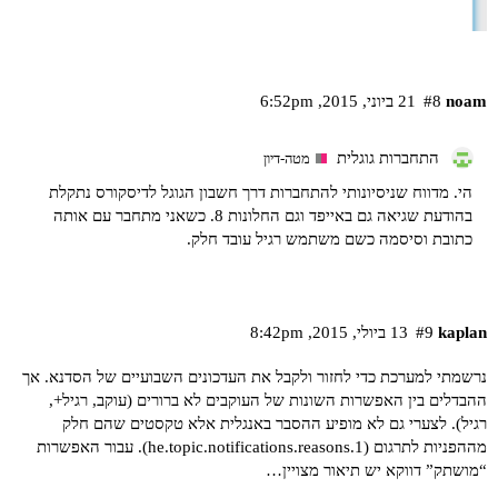
noam
#8
21 ביוני,‏ 2015,‏ 6:52pm
התחברות גוגלית
מטה-דיון
הי. מדווח שניסיונותי להתחברות דרך חשבון הגוגל לדיסקורס נתקלת
בהודעת שגיאה גם באייפד וגם החלונות 8. כשאני מתחבר עם אותה
כתובת וסיסמה כשם משתמש רגיל עובד חלק.
kaplan
#9
13 ביולי,‏ 2015,‏ 8:42pm
נרשמתי למערכת כדי לחזור ולקבל את העדכונים השבועיים של הסדנא. אך
ההבדלים בין האפשרות השונות של העוקבים לא ברורים (עוקב, רגיל+,
רגיל). לצערי גם לא מופיע ההסבר באנגלית אלא טקסטים שהם חלק
מההפניות לתרגום (he.topic.notifications.reasons.1). עבור האפשרות
“מושתק” דווקא יש תיאור מצויין…