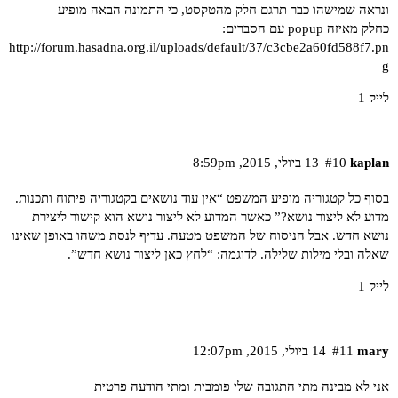
ונראה שמישהו כבר תרגם חלק מהטקסט, כי התמונה הבאה מופיע
כחלק מאיזה popup עם הסברים:
http://forum.hasadna.org.il/uploads/default/37/c3cbe2a60fd588f7.pn
g
לייק 1
kaplan
#10
13 ביולי,‏ 2015,‏ 8:59pm
בסוף כל קטגוריה מופיע המשפט “אין עוד נושאים בקטגוריה פיתוח ותכנות.
מדוע לא ליצור נושא?” כאשר המדוע לא ליצור נושא הוא קישור ליצירת
נושא חדש. אבל הניסוח של המשפט מטעה. עדיף לנסת משהו באופן שאינו
שאלה ובלי מילות שלילה. לדוגמה: “לחץ כאן ליצור נושא חדש”.
לייק 1
mary
#11
14 ביולי,‏ 2015,‏ 12:07pm
אני לא מבינה מתי התגובה שלי פומבית ומתי הודעה פרטית