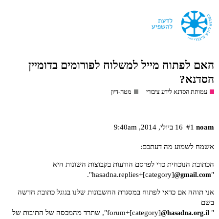
האם לפתוח מייל למשלוח לפורומים בדומיין
הסדנא?
עמותת הסדנא לידע ציבורי
מטה-דיון
noam
#1
16 ביולי,‏ 2014,‏ 9:40am
אשמח לשמוע מה דעתכם:
הכתובת הנוכחית כדי לפרסם הודעות בקבוצות השונות היא
".
"hasadna.replies+[category]
@gmail.com
אני תוהה אם כדאי לפתוח במסגרת החשבונות שלנו בגוגל כתובת חדשה
בשם
" forum+[category]
", שתרד מהמכסה של התיבות של
@hasadna.org.il