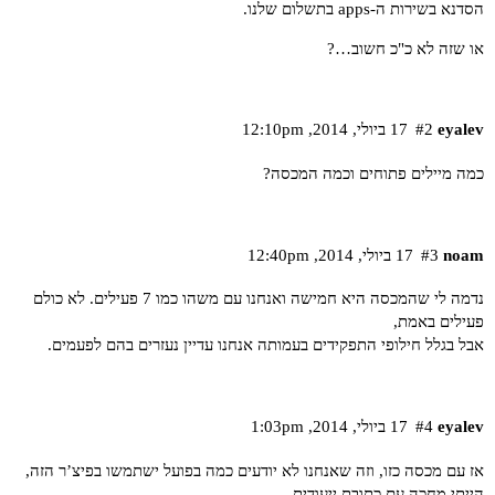
הסדנא בשירות ה-apps בתשלום שלנו.
או שזה לא כ"כ חשוב…?
eyalev
#2
17 ביולי,‏ 2014,‏ 12:10pm
כמה מיילים פתוחים וכמה המכסה?
noam
#3
17 ביולי,‏ 2014,‏ 12:40pm
נדמה לי שהמכסה היא חמישה ואנחנו עם משהו כמו 7 פעילים. לא כולם
פעילים באמת,
אבל בגלל חילופי התפקידים בעמותה אנחנו עדיין נעזרים בהם לפעמים.
eyalev
#4
17 ביולי,‏ 2014,‏ 1:03pm
אז עם מכסה כזו, וזה שאנחנו לא יודעים כמה בפועל ישתמשו בפיצ’ר הזה,
הייתי מחכה עם כתובת ייעודית