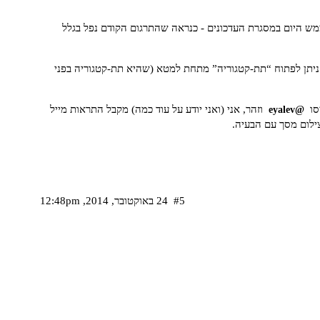
ש היום במסגרת העדכונים - כנראה שהתרגום הקודם נפל בגלל
 ניתן לפתוח “תת-קטגוריה” מתחת למטא (שהיא תת-קטגוריה בפני
סו
וזהר, אני (ואני יודע על עוד כמה) מקבל התראות מייל
@eyalev
צילום מסך עם הבעיה.
#5
24 באוקטובר,‏ 2014,‏ 12:48pm