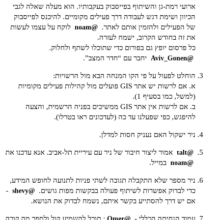
ארועי רמת-גן והשיתוף בפייסבוק בעקבותיו. הוא מעלה שאלה לגבי
הכיוון ושימת דגש לעבודה דרך פעילים מקומיים. להיכנס לפייסבוק
של הפעילים ולהזמין אותם לאתר.
לוקח על עצמו לעשות
@noam
את זה בחודש הקרוב, ישמח לעזרה.
כל פרסום יופץ גם בפורום כדי שתוכלו לשתף ולחלוק.
יחבר עם “חדר המצב”.
@Aviv_Gonen
הוחלט לפעול על פי הקו המנחה הבא מול הרשויות:
א. אם לרשות יש אתר GIS פועלים מול קהילות פעילים מקומיות
(למשל, כמו בסעיף 1).
ב. אם לרשות אין אתר GIS ממשיכים בפניה הרשמית, והצעה
להיפגש, כפי שפעלנו עד כה (לעדכונים ראו
בטרלו
).
ניר ישקול האם נעניק חסות למדלן.
אמור ליצור חיבור של ניר עם עיריית תל-אביב. אנא עדכנו את
@talt
במייל.
@noam
ניר מספר שלא התקבלה תגובה לשתי פניות לתנועה לחופש המידע,
כדי לבדוק אפשרות לשיתוף פעולה בבקשות מפות גושים.
-
@shevy
אם יש דרך להסתייע בקשר איתם, נשמח לבדוק את הנושא.
עמוד הנחיתה הכללי -
: תוכל להשמיע קול ולספר מה קורה
@Omer