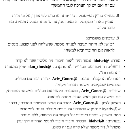
עם זה ואם יש לך הערכה לגבי ההמשך?
בענייני ערוץ הפייסבוק - ניר יפתח ערוצים לפי צורך, על פי מידת
העניין באתר המקומי. זה מצב זמני, עד שתפתר מגבלה טכנית. מור
עובד עליה.
עדכונים מקומיים:
*ב"ש: לא היתה תגובה לפנייה נוספת שנשלחה לפני שבוע. מנסים
לראות אם החיבור יביא למשהו.
נצרת:
אמור היה ליצור חיבור. ניר מלשין שזה לא קרה.
@idoivri
ירושלים: החיבור עם העירייה לא מתקדם.
יפיץ במסגרת
@dan_timsit
“התעוררות”.
יהוד: לא התקבלה תגובה.
יצור חיבור עם פעילים
@Aviv_Gonen
מקומיים שמקימים משמר חברתי מקומי.
שדרות:
, במסגרת הקשר עם פעילים במשמר החברתי,
@Aviv_Gonen
יזם פגישה עם סגן ראש העיר. מחכה לתיאום.
ראשון לציון:
יחבר עם אנשי המשמר החברתי, ברגע
@Aviv_Gonen
ש@niryariv יסמן שהתגברנו על בעיית מגבלת הזנות לפייסבוק.
רמת השרון - ויתרנו בינתיים על הקשר עם הרשות, ללא תגובה.
גבעתיים:
הבטיח חיבור חיבור לאנשי העיריה דרך ערן
@idoivri
משתי"ל, ניר מספר שלא קרה עם זה כלום.