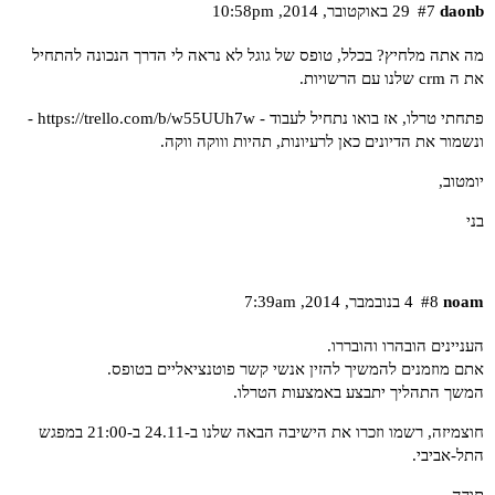
daonb
#7
29 באוקטובר,‏ 2014,‏ 10:58pm
מה אתה מלחיץ? בכלל, טופס של גוגל לא נראה לי הדרך הנכונה להתחיל
את ה crm שלנו עם הרשויות.
פתחתי טרלו, אז בואו נתחיל לעבוד -
https://trello.com/b/w55UUh7w
-
ונשמור את הדיונים כאן לרעיונות, תהיות וווקה ווקה.
יומטוב,
בני
noam
#8
4 בנובמבר,‏ 2014,‏ 7:39am
העניינים הובהרו והובררו.
אתם מוזמנים להמשיך להזין אנשי קשר פוטנציאליים
בטופס
.
המשך התהליך יתבצע באמצעות
הטרלו
.
חוצמיזה, רשמו וזכרו את הישיבה הבאה שלנו ב-24.11 ב-21:00 במפגש
התל-אביבי.