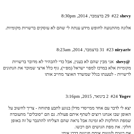
shevy
#22
29 בדצמבר,‏ 2014,‏ 8:30pm
אלונה מהתנועה לחופש מידע ענתה לי שהם לא עוסקים ברשויות מקומיות.
niryariv
#23
31 בדצמבר,‏ 2014,‏ 8:23am
אני מבין שהם לא בענין, אבל כדי להבהיר לא מדובר ברשויות
@shevy
מקומיות אלא במרכז למפוי ישראל (מפ״י), גוף כלל ארצי שמוכר את הנתונים
לרשויות - לטענתו בגלל שמשרד האוצר מחייב אותו
Yogev
#24
2 בינואר,‏ 2015,‏ 3:16pm
יצא לי לדבר עם אחד ממייסדי מדלן בנוגע לתבע פתוחה - צריך לחשוב על
האופן שבו אנחנו רוצים לשתף איתם פעולה. גם הם “סובלים” מהעובדה
שמפת החלקות לא זמינה אבל נראה שהם הצליחו להתגבר על זה באופן
חלקי. את מפת הגושים הם רכשו.
אם רוצים לעשות איתם פגישה דברו איתי