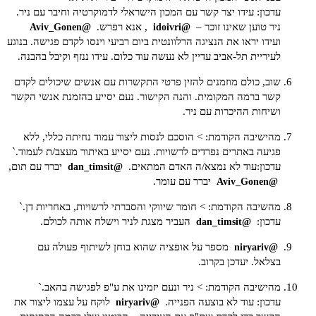
עדכון: עידו יצר קשר עם המכון הישראלי לדמוקרטיה וחיבר עם ניר.
ניר טוען שאינו זוכר –
, אנא רפרש.
@Aviv_Gonen
@idoivri
ועידו יראו את הנציגה הרלוונטית ביום רביעי וינסו לקדם פגישה. בנוגע
לעיריית תל-אביב עדיין לא נעשה עוד כלום. עידו ננזף וקיבל בהבנה.
שוב, כולם מוזמנים להזין פרטי התקשרות עם אנשים שיכולים לקדם
קשר ברמה המקומית. ו
הנה הקישור
. נעם יסייע בהזמנת אנשי הקשר
ושיחות ההיכרות עם ניר.
מהישיבה הקודמת: > הוסכם לנסות ליצור עמוד נחיתה כללי, ללא
פגיעה באתרים נפרדים לרשויות. נעם יסייע באיתור מעצב/ת לעמוד.`
עדכון:עוד לא נמצא/ה האדם המתאים.
יברר עם תום,
@dan_timsit
יברר עם עומר.
@Aviv_Gonen
מהשיבה הקודמת: > חומר שיווקי והסברתי לרשויות, באחריות דן.`
עדכון:
העביר מצגת לניר וישלח אותה לכולם.
@dan_timsit
מספר על אופציה שהוא בוחן לשיתוף פעולה עם
@niryariv
בצלאל. יעדכן בקרוב.
מהישיבה הקודמת: > ניר ונעם יזמינו את ע"פ לפגישה בהאב.`
עדכון: עוד לא בוצעה הפנייה.
לוקח על עצמו ליצור את
@niryariv