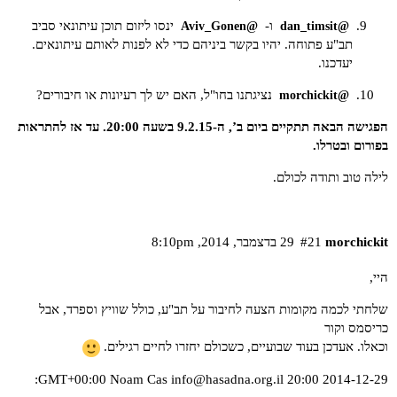
ו-
ינסו ליזום תוכן עיתונאי סביב
@Aviv_Gonen
@dan_timsit
תב"ע פתוחה. יהיו בקשר ביניהם כדי לא לפנות לאותם עיתונאים.
יעדכנו.
נציגתנו בחו"ל, האם יש לך רעיונות או חיבורים?
@morchickit
הפגישה הבאה תתקיים ביום ב’, ה-9.2.15 בשעה 20:00. עד אז להתראות
בפורום
ובטרלו
.
לילה טוב ותודה לכולם.
morchickit
#21
29 בדצמבר,‏ 2014,‏ 8:10pm
היי,
שלחתי לכמה מקומות הצעה לחיבור על תב"ע, כולל שוויץ וספרד, אבל
כריסמס וקור
וכאלו. אעדכן בעוד שבועיים, כשכולם יחזרו לחיים רגילים.
:
info@hasadna.org.il
2014-12-29 20:00 GMT+00:00 Noam Cas