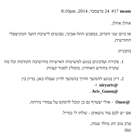
noam
#17
24 בדצמבר,‏ 2014,‏ 8:10pm
אהלן אהלן.
אז ביום שני הקרוב, במפגש התל-אביבי, נפגשים לישיבת הועד המוניצפלי
החודשית.
בתכנית:
סקירה ועדכונים בנוגע למשימות האישיות
מהישיבה הקודמת
וכל מה
שקרה בחודש האחרון. מומלץ לסגור קצוות.
דיון בנוגע להמשך הדרך בהמשך לדיון ש
עלה כאן
, בדיון בין
ו-
@niryariv
.
@Aviv_Gonen
- אולי יצטרף גם כן ונוכל לדסקס על עמודי נחיתה.
@Omer
אם יש לכם עוד נושאים - שלחו לי במייל.
ערב טוב וחג מולד שמח,
נעם