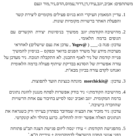
משתתפים: אביב,יוגב,עידו,דן,דרור,עמוס,הדס,ניר,מור ונעם
עדיין המאמץ העיקרי הוא בגיוס פעילים מקומיים ליצירת קשר
והפעלת האתר ברשויות מקומיות שונות.
יוגב ממשיך בניסיונות יצירת הקשרים עם
מהישיבה הקודמת:
הגופים ברמה הלאומי.
עדכון: פנה ב-___ (
, עדכן את נעם שישלים) לאחראי
@Yogev
מערכות מידע של משרד הפנים בדואר ובפקס – בניסיון להמשיך
פנייה קודמת של ניר לאגף התכנון. לא התקבלה תגובה. ניר מעדכן על
עזרה אפשרית של הסדנא בבדיקת שיתוף פעולה ברמה הלאומית
ואנחנו לקדם עזרה בכיוון מבא"ת.
עדכון:
מונתה כנציגת הועד לתפוצות.
@morchickit
מהישיבה הקודמת:> ניר בודק אפשרות לפתח מנגנון להזנת נתונים
ברמה המקומית. יוגב ואביב ינסו לסייע בחיבור עם אחת הרשויות
שהוזכרה בישיבה.`
עדכון: ניר מזכיר את הבעיה שמדובר בפתרון בעייתי ורק כשנראה את
הנתונים האלה אפשר יהיה להחליט. כרגע בהולד ולא קונקרטי.
מהפגישה הקודמת: > עידו ינסה ליזום פגישת הצגה תב"ע פתוחה
בפני אנשי המכון הישראלי לדמוקרטיה + עיריית ת"א.`