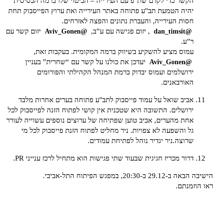
הקשר כדי לקדם שת"פ עם העירייה – הביטוי שלו ברמה הבסיסית
יהיה הטמעת תב"ע פתוחה באתר העירייה ואת ערוץ הפייסבוק תחת
חסות העירייה, והעברת נתונים והפצה לאזרחים.
, יזום פגישה עם ע”ב,
יזום קשר עם
@Aviv_Gonen
@dan_timsit
ר”ע.
עמוס מציע להשקיע בשיווק ברמה המקומית. בעקבות זאת,
יעדכן את כולנו על קשר עם “שחרית” בעניין
@Aviv_Gonen
ירושלמים ועמוס יבדוק ברמת המנהל הקהילתי והפורומים
האורבאנים.
אביב שואל על עמוד פייסבוק לתב"ע פתוחה בערים אחרות מלבד
ירושלים. התשובה היא שטכנית אין קושי לפתוח הזנה לפייסבוק לכל
אחת מהערים, אביב טוען שפתיחה של ערוצים נוספים עשוייה לעורר
גל והשפעה לא צפויות. ניר מחליט לפתוח הזנת פייסבוק לכל מי
שרוצה.ניר יגדיר נוהל לפתיחת עמודים.
דרור מכריז חגיגית שבעוד שתי פגישות הוא מתחיל לרכז ענייני PR.
הישיבה הבאה ב-29.12 ב-20:30, במפגש הפיתוח התל-אביבי.
ראו הוזמנתם.