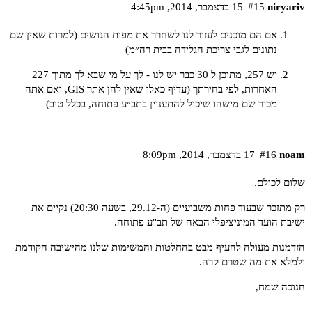
niryariv
#15
15 בדצמבר,‏ 2014,‏ 4:45pm
אם הם מוכנים לעזור לנו לשחרר את מפות הגושים (למרות שאין שם
נתונים לגבי צריכת הגלידה בבית רה״מ)
יש 257, מתוכן ל 30
כבר יש לנו
- לך על מי שבא לך מתוך 227
האחרות, לפי בחירתך (עדיף כאלו שאין להן אתר GIS, ואם אתה
מכיר שם מישהו שיכול להתעניין בתב״ע פתוחה, בכלל טוב)
noam
#16
17 בדצמבר,‏ 2014,‏ 8:09pm
שלום לכולם.
רק מתזכר שבעוד פחות משבועיים (ה-29.12, בשעה 20:30) נקיים את
ישיבת הועד המוניציפלי הבאה של תב"ע פתוחה.
הזדמנות מעולה להעיף מבט ב
החלטות והמשימות שלנו
מהישיבה הקודמת
ולמלא את מה שטרם קרה.
חנוכה שמח,