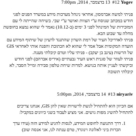
Yogev
#12
13 בדצמבר,‏ 2014,‏ 7:00pm
פניתי למשה אברמסון, אחראי נינהל מערכות מידע במשרד הפנים לפני
חודש במכתב שנוסח ע"י הצוות ואושר ע"י שבי. בשיחה שהייתה לי עם
המזכירות של המינהל לפני 3 ימים (ב-10.12) נאמר לי שהוא נמצא בחופשת
מחלה עד שבוע הבא.
פניתי לאדריכל העיר של רמת השרון שהתנגד לרעיון של שיתוף המידע עם
הועדה המקומית אבל אמר לי שהוא לא הכתובת והפנה אותי לאחראי GIS
של הרשות (עינב בן יעקב) - פניתי עליו וטרם קיבלתי מענה.
פניתי לעוזר של סגנית ראש העיר גבעתיים (איריס אברהם) לפני חודש
וביקשתי לעניין אותה בנושא. למרות שיחת טלפון סבירה ומייל הסבר, לא
קיבלתי תשובה
niryariv
#13
14 בדצמבר,‏ 2014,‏ 5:00pm
אם הכיוון הוא להתחיל לגשת לרשויות שאין להן GIS, אנחנו צריכים
להתחיל להשיג מפות גושים. אני מציע לעבוד בשני כיוונים במקביל:
דרך התנועה לחופש המידע, לנסות להגיע למידע הזה (עידו ערך
הכרות ביני לאלונה וינוגרד, טרם ענתה לנו, אני אנסה שוב)